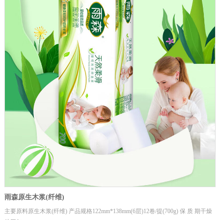
雨森原生木浆(纤维)
主要原料原生木浆(纤维) 产品规格122mm*138mm(6层)12卷/提(700g) 保 质 期干燥